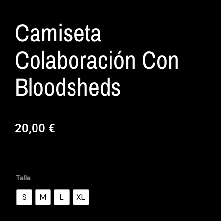
Camiseta
Colaboración Con
Bloodsheds
20,00
€
Camiseta
colaboración
con
Talla
bloodsheds
cantidad
S
M
L
XL