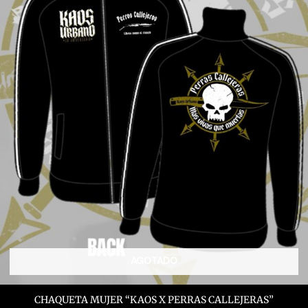
página
de
producto
AGOTADO
CHAQUETA MUJER “KAOS X PERRAS CALLEJERAS”