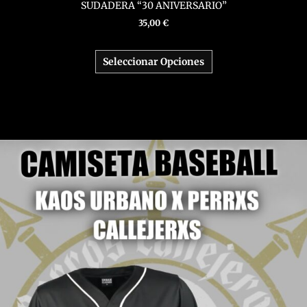
SUDADERA “30 ANIVERSARIO”
35,00
€
Seleccionar Opciones
Este
producto
tiene
múltiples
variantes.
Las
opciones
se
pueden
elegir
en