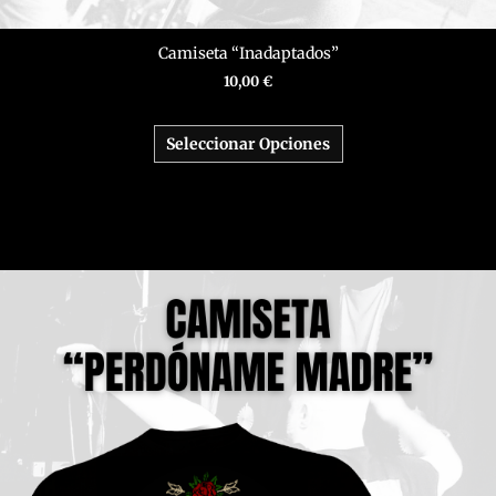
Camiseta “Inadaptados”
10,00
€
Seleccionar Opciones
Este
producto
tiene
múltiples
variantes.
Las
opciones
se
pueden