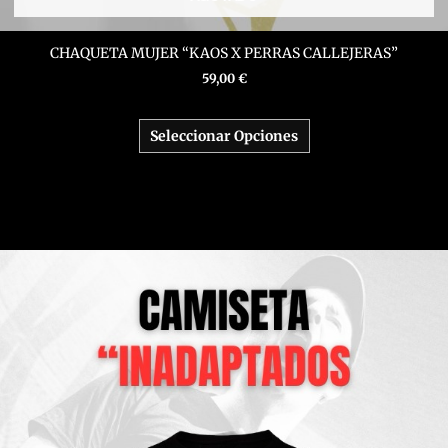
CHAQUETA MUJER “KAOS X PERRAS CALLEJERAS”
59,00
€
Seleccionar Opciones
Este
producto
tiene
múltiples
variantes.
Las
opciones
se
pueden