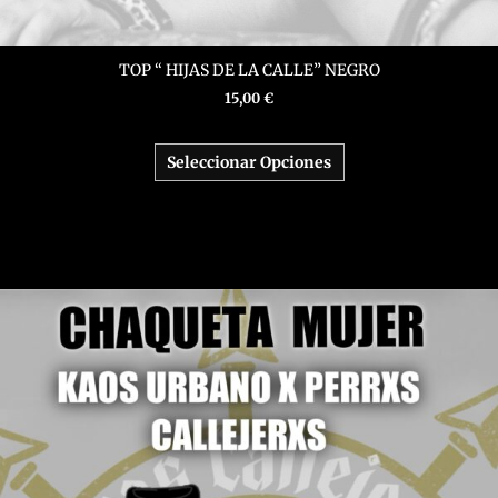
TOP “ HIJAS DE LA CALLE” NEGRO
15,00
€
Seleccionar Opciones
Este
producto
tiene
múltiples
variantes.
Las
opciones
se
pueden