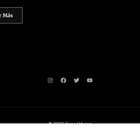
r Más
© 2026 Kaos Urbano
ítica de Privacidad
Política de Cookies
Envíos y devoluci