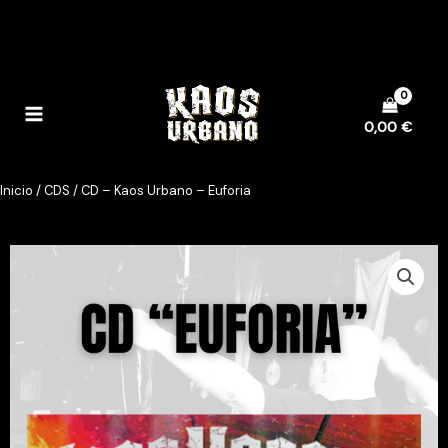
Ir
al
contenido
0,00
€
Inicio
/
CDS
/ CD – Kaos Urbano – Euforia