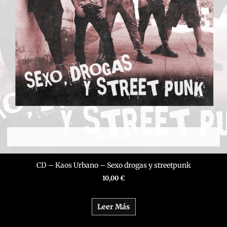
AGOTADO
CD – Kaos Urbano – Sexo drogas y streetpunk
10,00
€
Leer Más