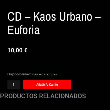
CD – Kaos Urbano –
Euforia
10,00
€
CD
-
Kaos
Disponibilidad:
Hay existencias
Urbano
-
Añadir Al Carrito
Euforia
cantidad
PRODUCTOS RELACIONADOS