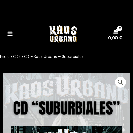
Ir
al
contenido
0,00
€
Inicio
/
CDS
/ CD – Kaos Urbano – Suburbiales