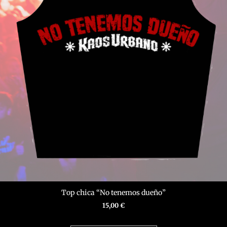
producto
Top chica “No tenemos dueño”
15,00
€