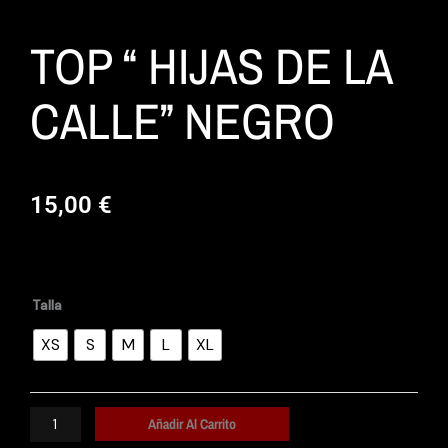
TOP “ HIJAS DE LA
CALLE” NEGRO
15,00
€
TOP
“
HIJAS
Talla
DE
LA
XS
S
M
L
XL
CALLE”
NEGRO
cantidad
Añadir Al Carrito