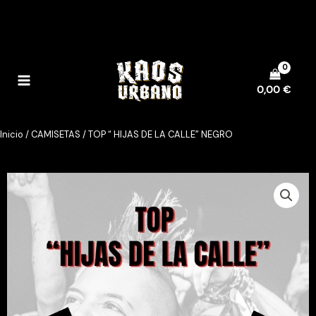
Ir
al
contenido
0,00
€
Inicio
/
CAMISETAS
/ TOP “ HIJAS DE LA CALLE” NEGRO