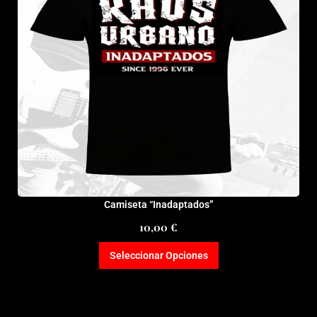
elegir
en
la
página
de
producto
Camiseta “Inadaptados”
10,00
€
Seleccionar Opciones