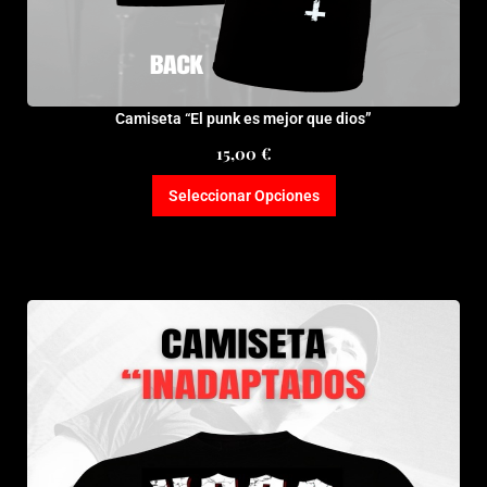
Camiseta “El punk es mejor que dios”
15,00
€
Seleccionar Opciones
Este
producto
tiene
múltiples
variantes.
Las
opciones
se
pueden