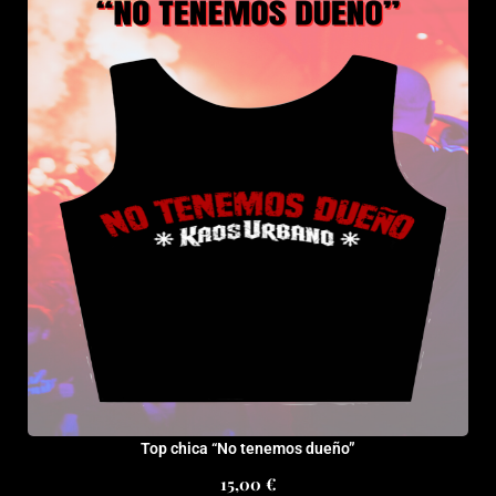
múltiples
variantes.
Las
opciones
se
pueden
elegir
en
la
página
de
producto
Top chica “No tenemos dueño”
15,00
€