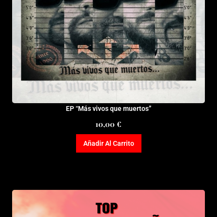
EP “Más vivos que muertos”
10,00
€
Añadir Al Carrito
Este
producto
tiene